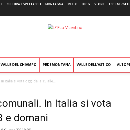
LE
CULTURA E SPETTACOLI
MONTAGNA
METEO
BLOG
STORIE
ECO ENERGETI
L'Eco
Vicentino
VALLE DEL CHIAMPO
PEDEMONTANA
VALLE DELL’ASTICO
ALTOP
 Italia si vota oggi dalle 15 alle...
omunali. In Italia si vota
23 e domani
l
9 Giugno 2024 9:29
)