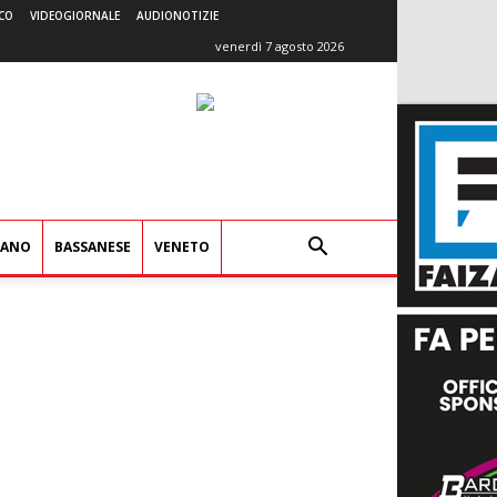
CO
VIDEOGIORNALE
AUDIONOTIZIE
venerdì 7 agosto 2026
IANO
BASSANESE
VENETO