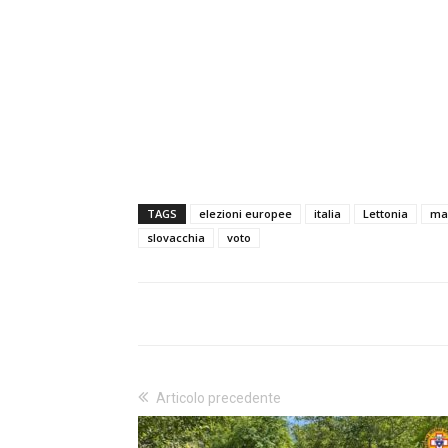
TAGS
elezioni europee
italia
Lettonia
ma
slovacchia
voto
Articolo precedente