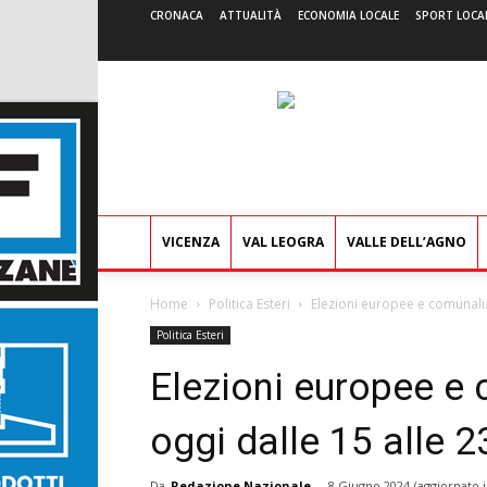
CRONACA
ATTUALITÀ
ECONOMIA LOCALE
SPORT LOCA
VICENZA
VAL LEOGRA
VALLE DELL’AGNO
Home
Politica Esteri
Elezioni europee e comunali. In
Politica Esteri
Elezioni europee e c
oggi dalle 15 alle 
Da
Redazione Nazionale
-
8 Giugno 2024
(aggiornato i