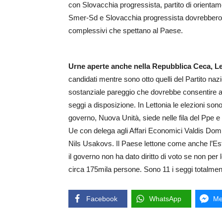
con Slovacchia progressista, partito di orienta
Smer-Sd e Slovacchia progressista dovrebbero sp
complessivi che spettano al Paese.
Urne aperte anche nella Repubblica Ceca, Le
candidati mentre sono otto quelli del Partito n
sostanziale pareggio che dovrebbe consentire ai d
seggi a disposizione. In Lettonia le elezioni sono
governo, Nuova Unità, siede nelle fila del Ppe e 
Ue con delega agli Affari Economici Valdis Domb
Nils Usakovs. Il Paese lettone come anche l’Est
il governo non ha dato diritto di voto se non per l
circa 175mila persone. Sono 11 i seggi totalment
Facebook
WhatsApp
Me