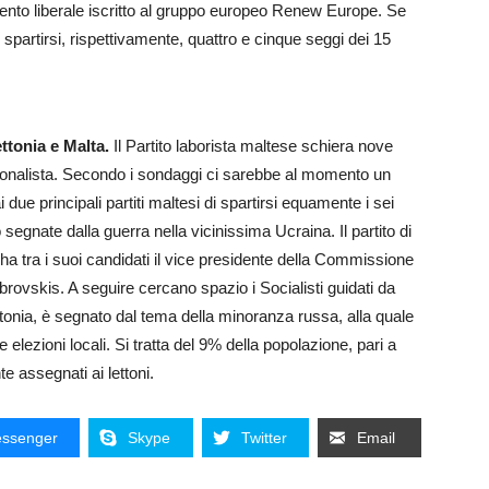
mento liberale iscritto al gruppo europeo Renew Europe. Se
artirsi, rispettivamente, quattro e cinque seggi dei 15
ttonia e Malta.
Il Partito laborista maltese schiera nove
azionalista. Secondo i sondaggi ci sarebbe al momento un
ue principali partiti maltesi di spartirsi equamente i sei
 segnate dalla guerra nella vicinissima Ucraina. Il partito di
ha tra i suoi candidati il vice presidente della Commissione
rovskis. A seguire cercano spazio i Socialisti guidati da
onia, è segnato dal tema della minoranza russa, alla quale
e elezioni locali. Si tratta del 9% della popolazione, pari a
e assegnati ai lettoni.
ssenger
Skype
Twitter
Email