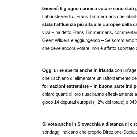
Giovedì 6 giugno i primi a votare sono stati g
Laburisti-Verdi di Frans Timmermans che intant
stata l’affluenza più alta alle Europee dalla 
viva – ha detto Frans Timmermans, commentando 
Geert Wilders e aggiungendo – Se sommiamo tutti 
che deve ancora votare: non è affatto scontato c
Oggi urne aperte anche in Irlanda
con un’agend
che rischiano di alimentare un rafforzamento dell’
formazioni estremiste – in buona parte indip
chiaro quanti di loro riusciranno effettivamente a
gioco 14 deputati europei (il 2% del totale) e 949
Si vota anche in Slovacchia a distanza di cir
sondaggi indicano che proprio Direzione-Socialdemo