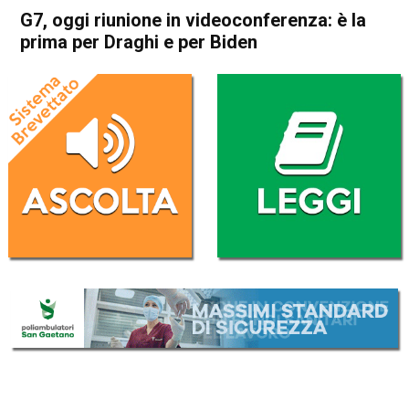
G7, oggi riunione in videoconferenza: è la
prima per Draghi e per Biden
Home
Politica Esteri
Politica Esteri
G7, oggi riunione in
videoconferenza: è la prima
per Draghi e per Biden
Da
Redazione Nazionale
19 Febbraio 2021
(aggiornato il
19 Febbraio 2021 11:54
)
ASCOLTA L'AUDIO