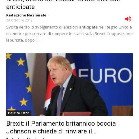
anticipate
Redazione Nazionale
-
29 Ottobre 2019
Svolta verso lo svolgimento di elezioni anticipate nel Regno Unito a
dicembre per cercare di rompere lo stallo sulla Brexit: l'opposizione
laburista, dopo il...
Politica Esteri
Brexit: il Parlamento britannico boccia
Johnson e chiede di rinviare il...