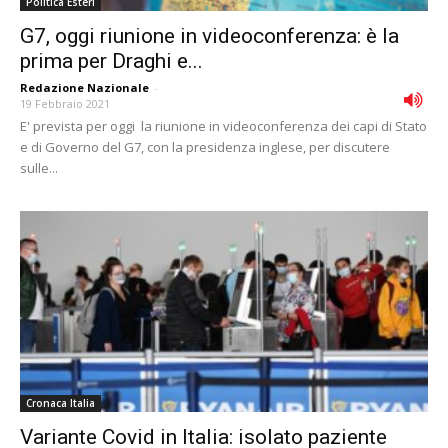
Politica Esteri
G7, oggi riunione in videoconferenza: è la
prima per Draghi e...
Redazione Nazionale
-
19 Febbraio 2021
E' prevista per oggi la riunione in videoconferenza dei capi di Stato
e di Governo del G7, con la presidenza inglese, per discutere
sulle...
Cronaca Italia
Variante Covid in Italia: isolato paziente