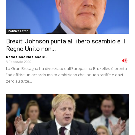
Politica Esteri
Brexit: Johnson punta al libero scambio e il
Regno Unito non...
Redazione Nazionale
-
3 Febbraio 2020
La Gran Bretagna ha divorziato dall’Europa, ma Bruxelles è pronta
“ad offrire un accordo molto ambizioso che includa tariffe e dazi
zero su tutte...