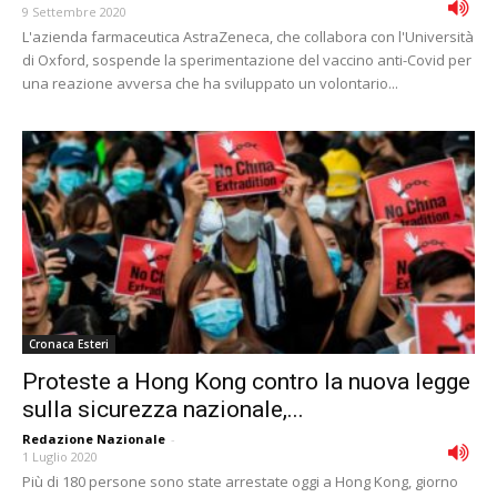
9 Settembre 2020
L'azienda farmaceutica AstraZeneca, che collabora con l'Università
di Oxford, sospende la sperimentazione del vaccino anti-Covid per
una reazione avversa che ha sviluppato un volontario...
Cronaca Esteri
Proteste a Hong Kong contro la nuova legge
sulla sicurezza nazionale,...
Redazione Nazionale
-
1 Luglio 2020
Più di 180 persone sono state arrestate oggi a Hong Kong, giorno