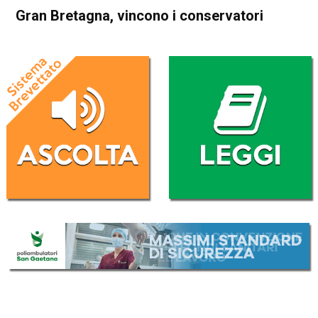
Gran Bretagna, vincono i conservatori
Home
Politica Esteri
Politica Esteri
Gran Bretagna, vincono i
conservatori
Da
Redazione Nazionale
13 Dicembre 2019
(aggiornato il
13 Dicembre 2019 13:48
)
ASCOLTA L'AUDIO
Lettore
00:00
00:00