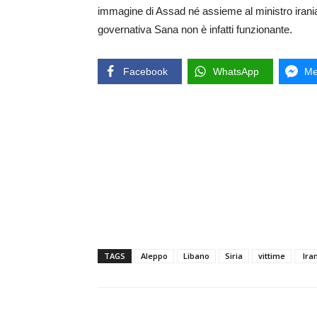
immagine di Assad né assieme al ministro iraniano
governativa Sana non è infatti funzionante.
Facebook
WhatsApp
Me
TAGS
Aleppo
Libano
Siria
vittime
Ira