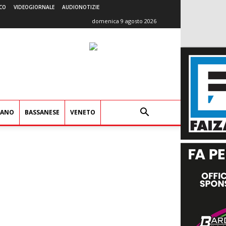
CO
VIDEOGIORNALE
AUDIONOTIZIE
domenica 9 agosto 2026
IANO
BASSANESE
VENETO