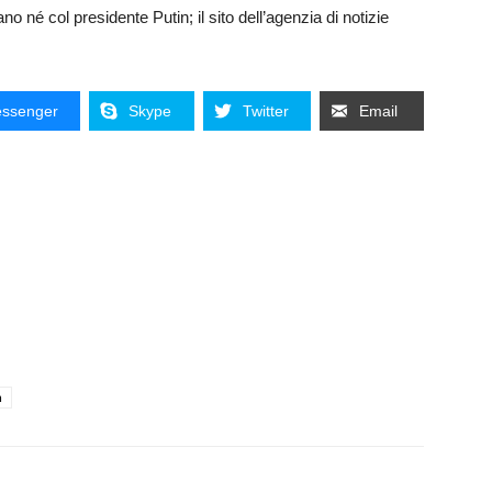
 né col presidente Putin; il sito dell’agenzia di notizie
ssenger
Skype
Twitter
Email
n