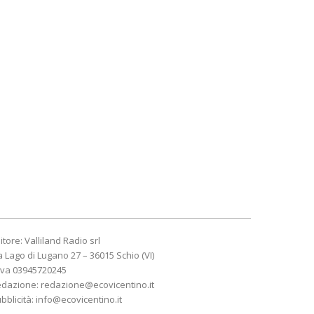
itore: Valliland Radio srl
a Lago di Lugano 27 – 36015 Schio (VI)
Iva 03945720245
edazione:
redazione@ecovicentino.it
bblicità:
info@ecovicentino.it