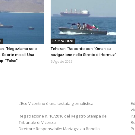
i
Politica Esteri
ran: “Negoziamo solo
Teheran: “Accordo con l’Oman su
. Scorte missili Usa
navigazione nello Stretto di Hormuz”
p: “Falso”
5 Agosto 2026
6
L’Eco Vicentino è una testata giornalistica
Ed
vi
Registrazione n. 16/2016 del Registro Stampa del
P.
Tribunale di Vicenza
R
Direttore Responsabile: Mariagrazia Bonollo
Pu