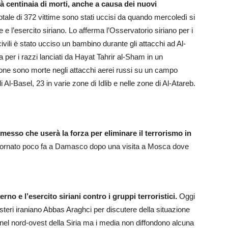
già centinaia di morti, anche a causa dei nuovi
otale di 372 vittime sono stati uccisi da quando mercoledì si
ime e l’esercito siriano. Lo afferma l’Osservatorio siriano per i
civili è stato ucciso un bambino durante gli attacchi ad Al-
a per i razzi lanciati da Hayat Tahrir al-Sham in un
one sono morte negli attacchi aerei russi su un campo
di Al-Basel, 23 in varie zone di Idlib e nelle zone di Al-Atareb.
messo che userà la forza per eliminare il terrorismo in
È tornato poco fa a Damasco dopo una visita a Mosca dove
rno e l’esercito siriani contro i gruppi terroristici.
Oggi
teri iraniano Abbas Araghci per discutere della situazione
i nel nord-ovest della Siria ma i media non diffondono alcuna