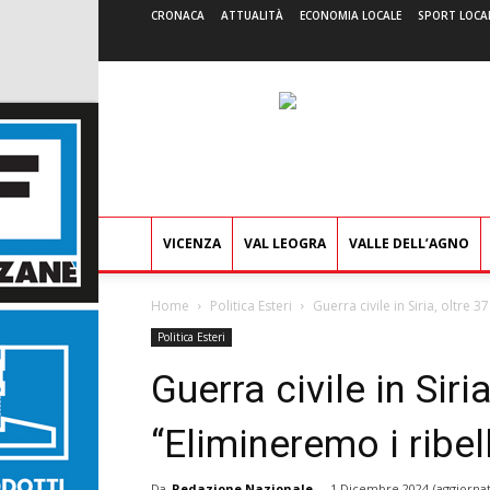
CRONACA
ATTUALITÀ
ECONOMIA LOCALE
SPORT LOCA
VICENZA
VAL LEOGRA
VALLE DELL’AGNO
Home
Politica Esteri
Guerra civile in Siria, oltre 3
Politica Esteri
Guerra civile in Siri
“Elimineremo i ribell
Da
Redazione Nazionale
-
1 Dicembre 2024
(aggiornat