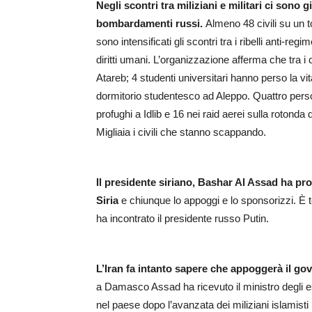
Negli scontri tra miliziani e militari ci sono 
bombardamenti russi.
Almeno 48 civili su un t
sono intensificati gli scontri tra i ribelli anti-reg
diritti umani. L’organizzazione afferma che tra i 
Atareb; 4 studenti universitari hanno perso la vit
dormitorio studentesco ad Aleppo. Quattro pers
profughi a Idlib e 16 nei raid aerei sulla rotonda 
Migliaia i civili che stanno scappando.
Il presidente siriano, Bashar Al Assad ha pro
Siria
e chiunque lo appoggi e lo sponsorizzi. 
ha incontrato il presidente russo Putin.
L’Iran fa intanto sapere che appoggerà il gove
a Damasco Assad ha ricevuto il ministro degli es
nel paese dopo l’avanzata dei miliziani islamist