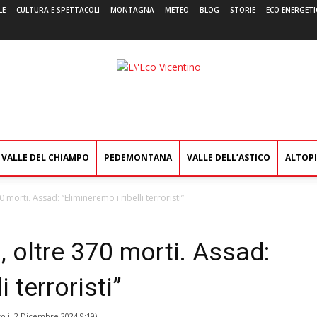
LE
CULTURA E SPETTACOLI
MONTAGNA
METEO
BLOG
STORIE
ECO ENERGETI
L'Eco
Vicentino
VALLE DEL CHIAMPO
PEDEMONTANA
VALLE DELL’ASTICO
ALTOP
70 morti. Assad: “Elimineremo i ribelli terroristi”
a, oltre 370 morti. Assad:
i terroristi”
o il
2 Dicembre 2024 9:19
)