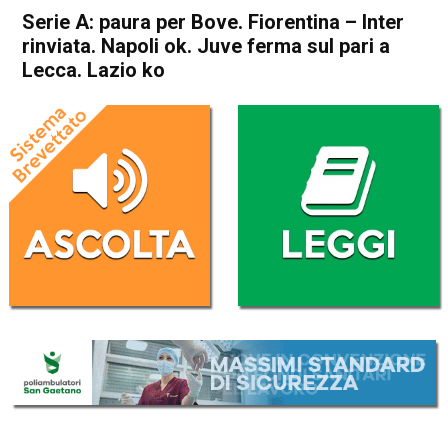
Serie A: paura per Bove. Fiorentina – Inter
rinviata. Napoli ok. Juve ferma sul pari a
Lecca. Lazio ko
Home
Sport
Sport
Serie A: paura per Bove.
Fiorentina – Inter rinviata.
Napoli ok. Juve ferma sul
pari a Lecca. Lazio ko
Da
Redazione Nazionale
2 Dicembre 2024
(aggiornato il
2 Dicembre 2024 12:41
)