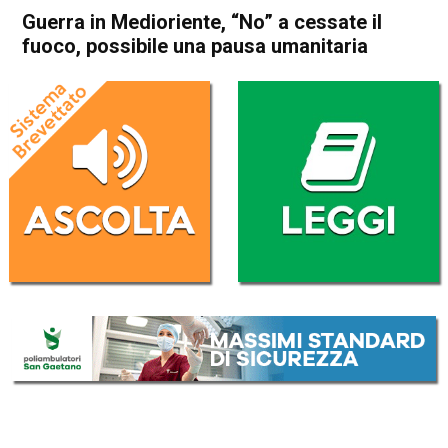
Guerra in Medioriente, “No” a cessate il
fuoco, possibile una pausa umanitaria
Home
Politica Esteri
Politica Esteri
Guerra in Medioriente, “No” a
cessate il fuoco, possibile
una pausa umanitaria
Da
Redazione Nazionale
3 Novembre 2023
(aggiornato il
4 Novembre 2023 14:51
)
ASCOLTA L'AUDIO