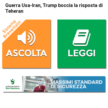
Guerra Usa-Iran, Trump boccia la risposta di
Teheran
Home
Politica Esteri
Politica Esteri
Guerra Usa-Iran, Trump
boccia la risposta di Teheran
Da
Redazione Nazionale
11 Maggio 2026
(aggiornato il
11 Maggio 2026 18:01
)
ASCOLTA L'AUDIO
Lettore
00:00
00:00