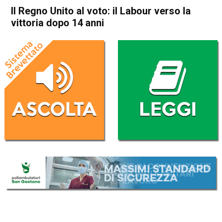
Il Regno Unito al voto: il Labour verso la
vittoria dopo 14 anni
Home
Politica Esteri
Politica Esteri
Il Regno Unito al voto: il
Labour verso la vittoria dopo
14 anni
Da
Redazione Nazionale
4 Luglio 2024
(aggiornato il
4 Luglio 2024 12:35
)
ASCOLTA L'AUDIO