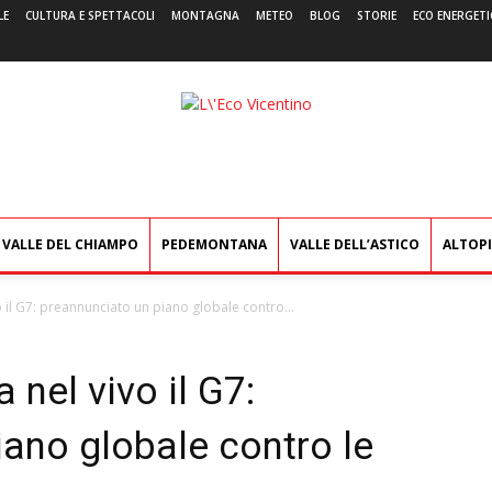
LE
CULTURA E SPETTACOLI
MONTAGNA
METEO
BLOG
STORIE
ECO ENERGETI
L'Eco
Vicentino
VALLE DEL CHIAMPO
PEDEMONTANA
VALLE DELL’ASTICO
ALTOP
o il G7: preannunciato un piano globale contro...
 nel vivo il G7:
ano globale contro le