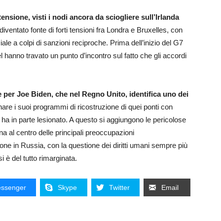
tensione, visti i nodi ancora da sciogliere sull’Irlanda
iventato fonte di forti tensioni fra Londra e Bruxelles, con
le a colpi di sanzioni reciproche. Prima dell’inizio del G7
hanno travato un punto d’incontro sul fatto che gli accordi
per Joe Biden, che nel Regno Unito, identifica uno dei
nare i suoi programmi di ricostruzione di quei ponti con
a in parte lesionato. A questo si aggiungono le pericolose
ina al centro delle principali preoccupazioni
ione in Russia, con la questione dei diritti umani sempre più
i è del tutto rimarginata.
ssenger
Skype
Twitter
Email