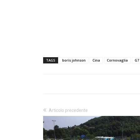
TAGS
boris johnson
Cina
Cornovaglia
G7
Articolo precedente