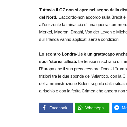
Tuttavia il G7 non si apre nel segno della dis
del Nord.
L’accordo-non accordo sulla Brexit è d
all’orizzonte la minaccia di una guerra commercia
Merkel, Macron, Draghi, Von der Leyen e Michel 
sull’Irlanda vanno applicati senza condizioni.
Lo scontro Londra-Ue è un grattacapo anche 
suoi ‘storici’ alleati.
Le tensioni rischiano di mi
l’Europa che il suo predecessore Donald Trump h
frizioni tra le due sponde dell’Atlantico, con la C
dell’amministrazione Biden, seguita dalla situaz
a rischio e con la ferita Crimea che ancora non s
Facebook
WhatsApp
Me