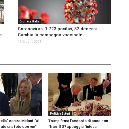
Cronaca Italia
Coronavirus: 1.723 positivi, 52 decessi.
a
Cambia la campagna vaccinale
12 Giugno 2021
i
Politica Esteri
lla” contro Meloni: “Al
Trump firma l’accordo di pace con
rato una foto con me”.
l’Iran. Il G7 appoggia l’intesa