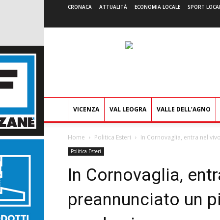
CRONACA
ATTUALITÀ
ECONOMIA LOCALE
SPORT LOCA
VICENZA
VAL LEOGRA
VALLE DELL’AGNO
Home
Politica Esteri
In Cornovaglia, entra nel viv
Politica Esteri
In Cornovaglia, entra
preannunciato un pi