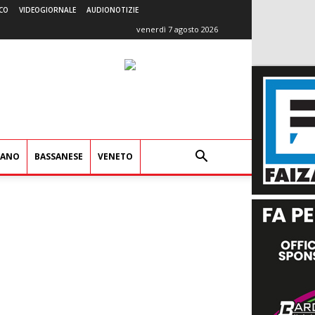
CO
VIDEOGIORNALE
AUDIONOTIZIE
venerdì 7 agosto 2026
IANO
BASSANESE
VENETO