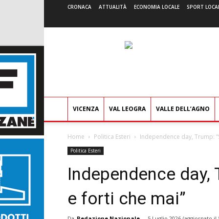
CRONACA
ATTUALITÀ
ECONOMIA LOCALE
SPORT LOCA
VICENZA
VAL LEOGRA
VALLE DELL’AGNO
Home
Politica Esteri
Independence day, Trump: “Si
Politica Esteri
Independence day, T
e forti che mai”
Da
Redazione Nazionale
-
5 Luglio 2026
(aggiornato il