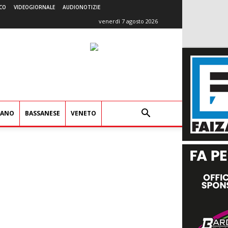
CO
VIDEOGIORNALE
AUDIONOTIZIE
venerdì 7 agosto 2026
IANO
BASSANESE
VENETO