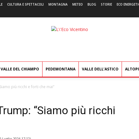
LE
CULTURA E SPETTACOLI
MONTAGNA
METEO
BLOG
STORIE
ECO ENERGETI
L'Eco
Vicentino
VALLE DEL CHIAMPO
PEDEMONTANA
VALLE DELL’ASTICO
ALTOP
amo più ricchi e forti che mai”
rump: “Siamo più ricchi
5 Luglio 2026 17:12
)