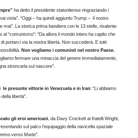
empre”
ha detto il presidente statunitense ringraziando i
 mai vista”. “Oggi – ha quindi aggiunto Trump – il nostro
e mai”. La storica prima bandiera con le 13 stelle, risalente
o al “comunismo”: “Da allora il mondo intero ha capito che
 portarci via la nostra libertà. Non succederà. E tutti
ossibilità.
Non vogliamo i comunisti nel nostro Paese.
Vogliamo fermare una minaccia del genere immediatamente,
na stroncarla sul nascere”.
 le presunte vittorie in Venezuela e in Iran
: “Li abbiamo
della libertà”.
cato gli eroi americani
, da Davy Crockett ai fratelli Wright,
esentando sul palco l’equipaggio della navicella spaziale
iremo verso Marte”.