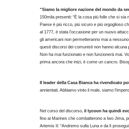
“Siamo la migliore nazione del mondo da s
150mila presenti: “È la cosa più folle che si sia
Paese è più ricco, più sicuro e più orgoglioso ch
al 1777, è stata l’occasione per un nuovo attacc
gli americani non permetteranno mai a nessuno di
questi discorsi dei comunisti non hanno alcuna p
Non ha mai funzionato e non funzionerà mai. 
prima ancora che inizi, è come un cancro. Bisog
Il leader della Casa Bianca ha rivendicato poi
annientati. Abbiamo vinto il male, siamo l’impero 
Nel corso del discorso,
il tycoon ha quindi evo
fino ai Marines che combatterono a Iwo Jima, pr
Artemis II: “Andremo sulla Luna e da lì prosegu