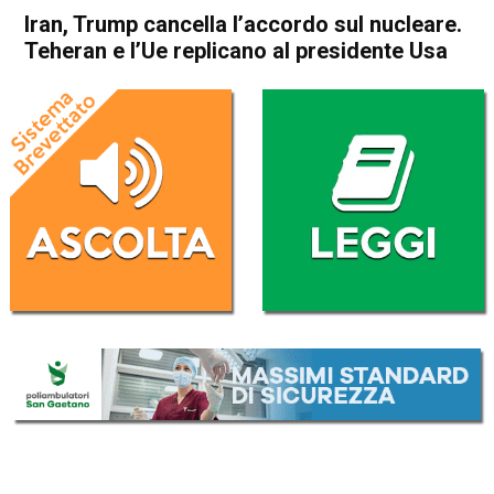
Iran, Trump cancella l’accordo sul nucleare.
Teheran e l’Ue replicano al presidente Usa
Home
Politica Esteri
Politica Esteri
Iran, Trump cancella
l’accordo sul nucleare.
Teheran e l’Ue replicano al
presidente Usa
Da
Redazione Nazionale
14 Ottobre 2017
(aggiornato il
14 Ottobre 2017 18:34
)