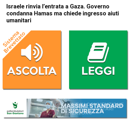
Israele rinvia l’entrata a Gaza. Governo
condanna Hamas ma chiede ingresso aiuti
umanitari
Home
Politica Esteri
Politica Esteri
Israele rinvia l’entrata a Gaza.
Governo condanna Hamas
ma chiede ingresso aiuti
umanitari
Da
Redazione Nazionale
25 Ottobre 2023
(aggiornato il
26 Ottobre 2023 8:28
)