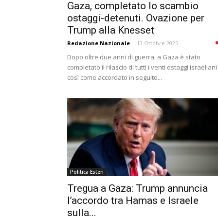
Gaza, completato lo scambio
ostaggi-detenuti. Ovazione per
Trump alla Knesset
Redazione Nazionale
-
13 Ottobre 2025
Dopo oltre due anni di guerra, a Gaza è stato
completato il rilascio di tutti i venti ostaggi israeliani
così come accordato in seguito...
Politica Esteri
Tregua a Gaza: Trump annuncia
l’accordo tra Hamas e Israele
sulla...