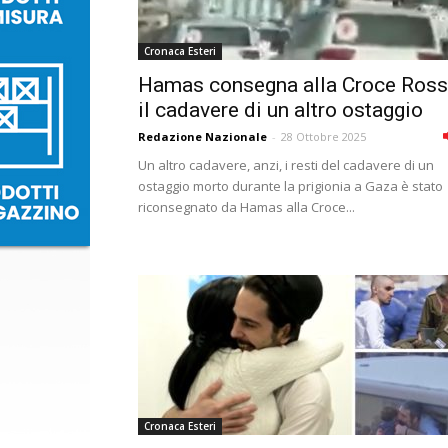
Cronaca Esteri
Hamas consegna alla Croce Ros
il cadavere di un altro ostaggio
Redazione Nazionale
-
28 Ottobre 2025
Un altro cadavere, anzi, i resti del cadavere di un
ostaggio morto durante la prigionia a Gaza è stato
riconsegnato da Hamas alla Croce...
Cronaca Esteri