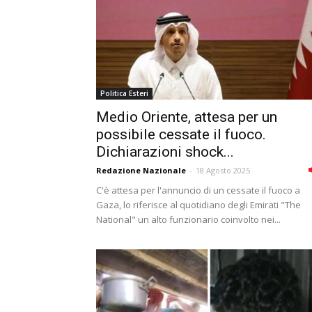
Politica Esteri
Medio Oriente, attesa per un
possibile cessate il fuoco.
Dichiarazioni shock...
Redazione Nazionale
-
18 Agosto 2025
C'è attesa per l'annuncio di un cessate il fuoco a
Gaza, lo riferisce al quotidiano degli Emirati "The
National" un alto funzionario coinvolto nei...