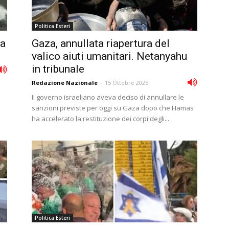
Politica Esteri
sa
Gaza, annullata riapertura del
valico aiuti umanitari. Netanyahu
in tribunale
Redazione Nazionale
-
15 Ottobre 2025
Il governo israeliano aveva deciso di annullare le
sanzioni previste per oggi su Gaza dopo che Hamas
ha accelerato la restituzione dei corpi degli...
Politica Esteri