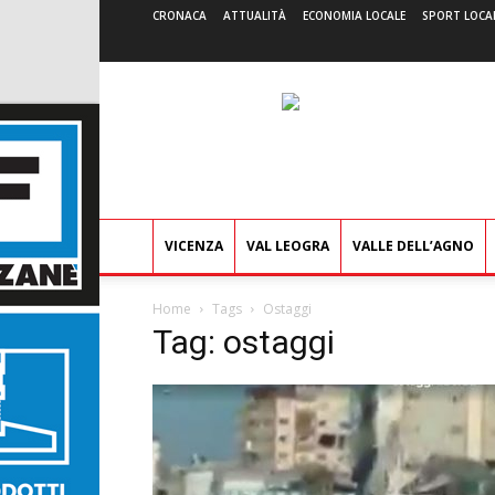
CRONACA
ATTUALITÀ
ECONOMIA LOCALE
SPORT LOCA
VICENZA
VAL LEOGRA
VALLE DELL’AGNO
Home
Tags
Ostaggi
Tag: ostaggi