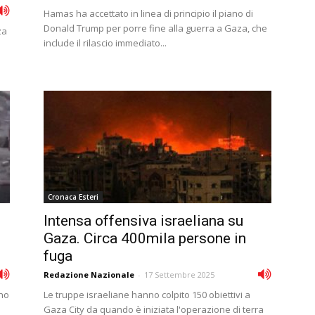
Hamas ha accettato in linea di principio il piano di
Donald Trump per porre fine alla guerra a Gaza, che
za
include il rilascio immediato...
Cronaca Esteri
Intensa offensiva israeliana su
Gaza. Circa 400mila persone in
fuga
Redazione Nazionale
-
17 Settembre 2025
ono
Le truppe israeliane hanno colpito 150 obiettivi a
Gaza City da quando è iniziata l'operazione di terra