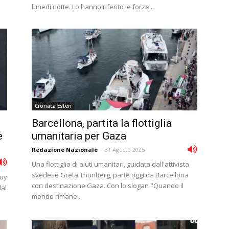
lunedì notte. Lo hanno riferito le forze...
Cronaca Esteri
Barcellona, partita la flottiglia
e
umanitaria per Gaza
Redazione Nazionale
-
31 Agosto 2025
Una flottiglia di aiuti umanitari, guidata dall'attivista
svedese Greta Thunberg, parte oggi da Barcellona
Guy
con destinazione Gaza. Con lo slogan "Quando il
lal
mondo rimane...