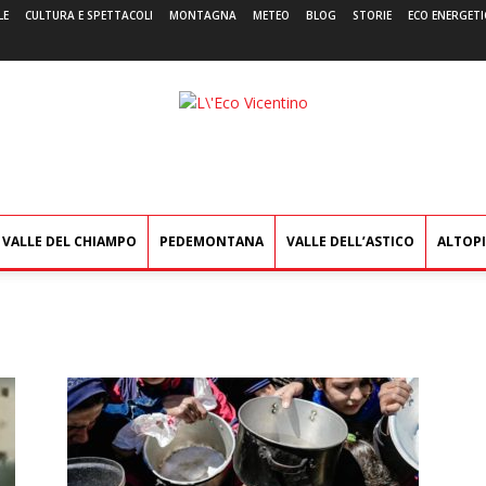
LE
CULTURA E SPETTACOLI
MONTAGNA
METEO
BLOG
STORIE
ECO ENERGETI
L'Eco
Vicentino
VALLE DEL CHIAMPO
PEDEMONTANA
VALLE DELL’ASTICO
ALTOP