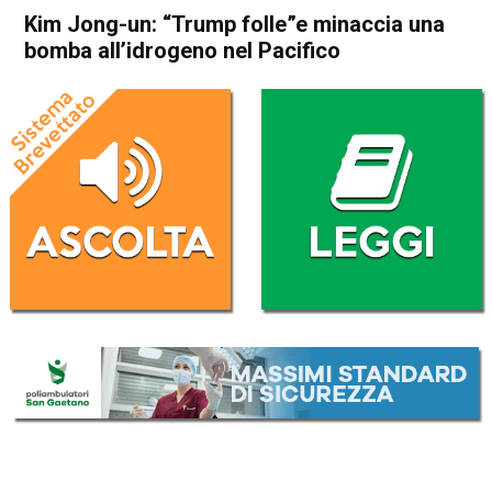
Kim Jong-un: “Trump folle”e minaccia una
bomba all’idrogeno nel Pacifico
Home
Politica Esteri
Politica Esteri
Kim Jong-un: “Trump folle”e
minaccia una bomba
all’idrogeno nel Pacifico
Da
Redazione Nazionale
22 Settembre 2017
(aggiornato il
22 Settembre 2017 14:29
)
ASCOLTA L'AUDIO