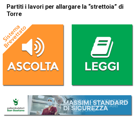
Partiti i lavori per allargare la “strettoia” di
Torre
Home
Schio
Torrebelvicino
Attualità
In Evidenza
Schio
Torrebelvicino
Partiti i lavori per allargare la
“strettoia” di Torre
Da
Federico Pozzer
22 Settembre 2017
(aggiornato il
22 Settembre 2017 14:31
)
ASCOLTA L'AUDIO
Lettore
00:00
00:00