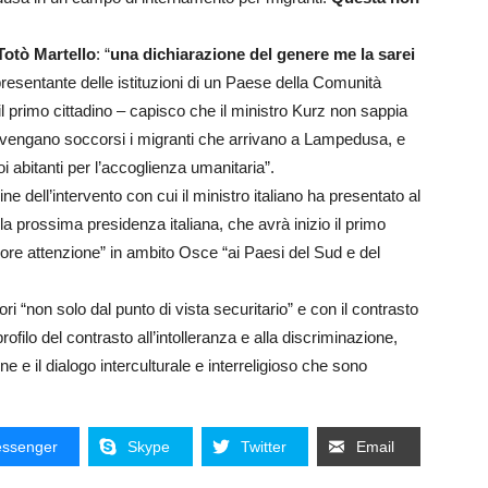
Totò Martello
: “
una dichiarazione del genere me la sarei
resentante delle istituzioni di un Paese della Comunità
il primo cittadino – capisco che il ministro Kurz non sappia
i vengano soccorsi i migranti che arrivano a Lampedusa, e
i abitanti per l’accoglienza umanitaria”.
e dell’intervento con cui il ministro italiano ha presentato al
lla prossima presidenza italiana, che avrà inizio il primo
re attenzione” in ambito Osce “ai Paesi del Sud e del
atori “non solo dal punto di vista securitario” e con il contrasto
profilo del contrasto all’intolleranza e alla discriminazione,
one e il dialogo interculturale e interreligioso che sono
ssenger
Skype
Twitter
Email