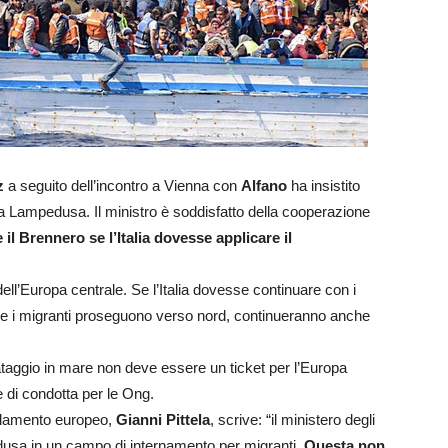
z
a seguito dell’incontro a Vienna con
Alfano
ha insistito
 da Lampedusa. Il ministro è soddisfatto della cooperazione
 il Brennero se l’Italia dovesse applicare il
ll’Europa centrale. Se l’Italia dovesse continuare con i
ove i migranti proseguono verso nord, continueranno anche
vataggio in mare non deve essere un ticket per l’Europa
e di condotta per le Ong.
arlamento europeo,
Gianni Pittela
, scrive: “il ministero degli
dusa in un campo di internamento per migranti.
Questa non