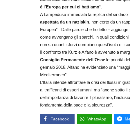
è l’Europa per cui ci battiamo
“.
A Lampedusa immediata la replica del sindaco
aspettata da un naziskin
, non certo da un rapp
Europea”. “Dalle parole che ho letto – aggiunge 
come avvengano gli sbarchi, in quali condizion
non sa quanti sforzi compiano quest’isola e i suo
Il confronto tra Kurz e Alfano è avvenuto a margin
Consiglio Permanente dell’Osce
le priorità de
gennaio 2018. Alfano ha evidenziato una “maggio
Mediterraneo”.
L’Italia intende affrontare la crisi dei flussi migr
ai trafficanti di esseri umani, ma “anche sotto il 
dell’importanza di favorire il pluralismo, l’inclusi
fondamenta della pace e la sicurezza”.
Facebook
WhatsApp
Me