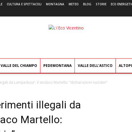
LE
CULTURA E SPETTACOLI
MONTAGNA
METEO
BLOG
STORIE
ECO ENERGETI
L'Eco
Vicentino
VALLE DEL CHIAMPO
PEDEMONTANA
VALLE DELL’ASTICO
ALTOP
llegali da Lampedusa”. Il sindaco Martello: “dichiarazioni naziskin”
rimenti illegali da
aco Martello: