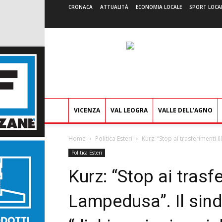
CRONACA
ATTUALITÀ
ECONOMIA LOCALE
SPORT LOCA
VICENZA
VAL LEOGRA
VALLE DELL’AGNO
Home
Politica Esteri
Kurz: “Stop ai trasferimenti i
Politica Esteri
Kurz: “Stop ai trasfe
Lampedusa”. Il sind