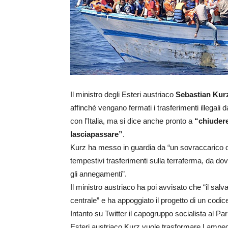
Il ministro degli Esteri austriaco
Sebastian Kur
affinché vengano fermati i trasferimenti illegali
con l’Italia, ma si dice anche pronto a
“chiudere
lasciapassare”
.
Kurz ha messo in guardia da “un sovraccarico de
tempestivi trasferimenti sulla terraferma, da d
gli annegamenti”.
Il ministro austriaco ha poi avvisato che “il sal
centrale” e ha appoggiato il progetto di un codic
Intanto su Twitter il capogruppo socialista al P
Esteri austriaco Kurz vuole trasformare Lampe