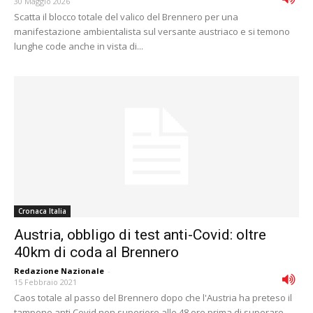
30 Maggio 2026
Scatta il blocco totale del valico del Brennero per una
manifestazione ambientalista sul versante austriaco e si temono
lunghe code anche in vista di...
Cronaca Italia
Austria, obbligo di test anti-Covid: oltre
40km di coda al Brennero
Redazione Nazionale
-
15 Febbraio 2021
Caos totale al passo del Brennero dopo che l'Austria ha preteso il
tampone anti Covid non superiore alle 48 ore prima di superare