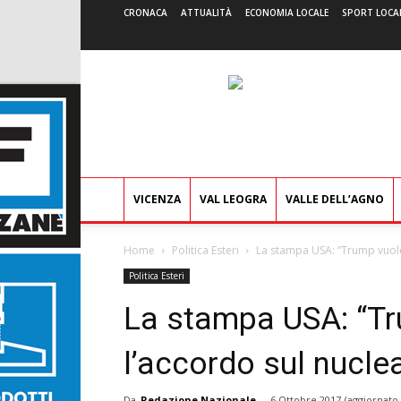
CRONACA
ATTUALITÀ
ECONOMIA LOCALE
SPORT LOCA
VICENZA
VAL LEOGRA
VALLE DELL’AGNO
Home
Politica Esteri
La stampa USA: “Trump vuole 
Politica Esteri
La stampa USA: “Tr
l’accordo sul nuclea
Da
Redazione Nazionale
-
6 Ottobre 2017
(aggiornato 