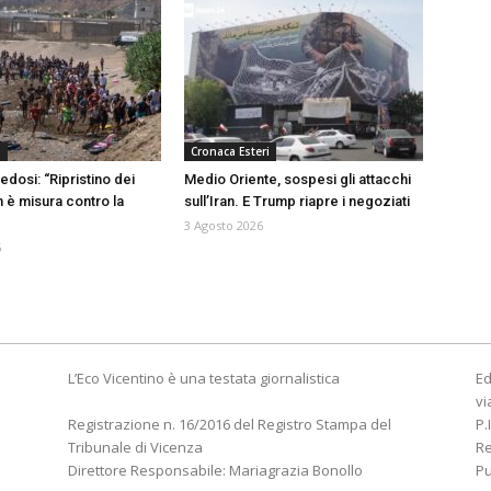
a
Cronaca Esteri
edosi: “Ripristino dei
Medio Oriente, sospesi gli attacchi
n è misura contro la
sull’Iran. E Trump riapre i negoziati
3 Agosto 2026
6
L’Eco Vicentino è una testata giornalistica
Ed
vi
Registrazione n. 16/2016 del Registro Stampa del
P.
Tribunale di Vicenza
R
Direttore Responsabile: Mariagrazia Bonollo
Pu