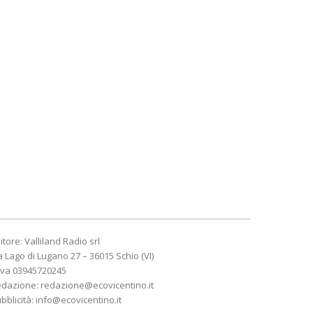
itore: Valliland Radio srl
a Lago di Lugano 27 – 36015 Schio (VI)
Iva 03945720245
edazione:
redazione@ecovicentino.it
bblicità:
info@ecovicentino.it