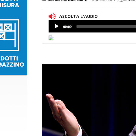
ASCOLTA L'AUDIO
Lettore
00:00
Audio