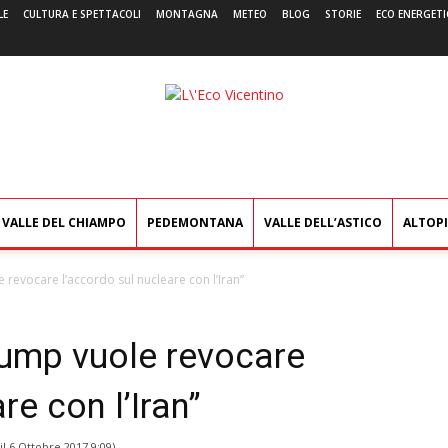
LE
CULTURA E SPETTACOLI
MONTAGNA
METEO
BLOG
STORIE
ECO ENERGETI
L'Eco
Vicentino
VALLE DEL CHIAMPO
PEDEMONTANA
VALLE DELL’ASTICO
ALTOP
revocare l’accordo sul nucleare con l’Iran”
ump vuole revocare
re con l’Iran”
il
6 Ottobre 2017 9:09
)