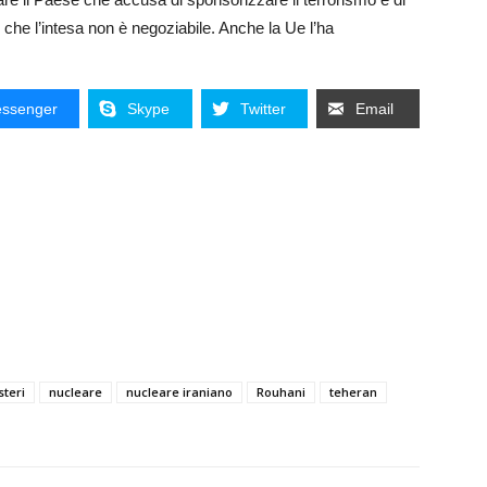
 che l’intesa non è negoziabile. Anche la Ue l’ha
ssenger
Skype
Twitter
Email
steri
nucleare
nucleare iraniano
Rouhani
teheran