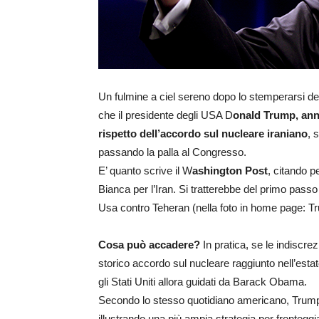
Un fulmine a ciel sereno dopo lo stemperarsi dell
che il presidente degli USA D
onald Trump, an
rispetto dell’accordo sul nucleare iraniano
, 
passando la palla al Congresso.
E’ quanto scrive il W
ashington Post
, citando p
Bianca per l’Iran. Si tratterebbe del primo passo
Usa contro Teheran (nella foto in home page: Tr
Cosa può accadere?
In pratica, se le indiscre
storico accordo sul nucleare raggiunto nell’estate
gli Stati Uniti allora guidati da Barack Obama.
Secondo lo stesso quotidiano americano, Trump 
illustrando una più ampia strategia per fronteggi