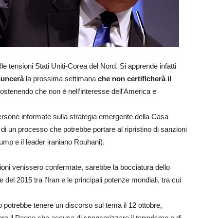
e tensioni Stati Uniti-Corea del Nord. Si apprende infatti
nuncerà
la prossima settimana
che non certificherà il
sostenendo che non è nell’interesse dell’America e
ersone informate sulla strategia emergente della Casa
 di un processo che potrebbe portare al ripristino di sanzioni
ump e il leader iraniano Rouhani).
zioni venissero confermate, sarebbe la bocciatura dello
 del 2015 tra l’Iran e le principali potenze mondiali, tra cui
potrebbe tenere un discorso sul tema il 12 ottobre,
are il Paese che accusa di sponsorizzare il terrorismo e di