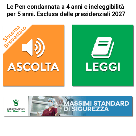
Le Pen condannata a 4 anni e ineleggibilità
per 5 anni. Esclusa delle presidenziali 2027
Home
Politica Esteri
Politica Esteri
Le Pen condannata a 4 anni e
ineleggibilità per 5 anni.
Esclusa delle presidenziali
2027
Da
Redazione Nazionale
31 Marzo 2025
(aggiornato il
31 Marzo 2025 19:49
)