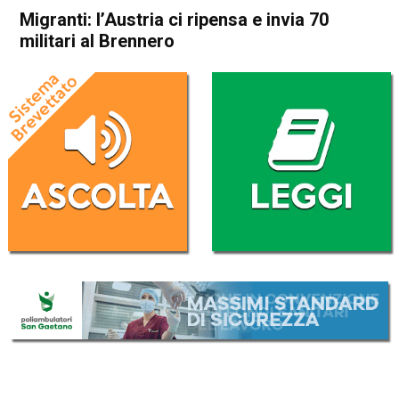
Migranti: l’Austria ci ripensa e invia 70
militari al Brennero
Home
Politica Esteri
Politica Esteri
Migranti: l’Austria ci ripensa e
invia 70 militari al Brennero
Da
Redazione Nazionale
17 Agosto 2017
ASCOLTA L'AUDIO
Lettore
00:00
00:00