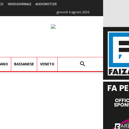
CO
VIDEOGIORNALE
AUDIONOTIZIE
giovedì 6 agosto 2026
IANO
BASSANESE
VENETO