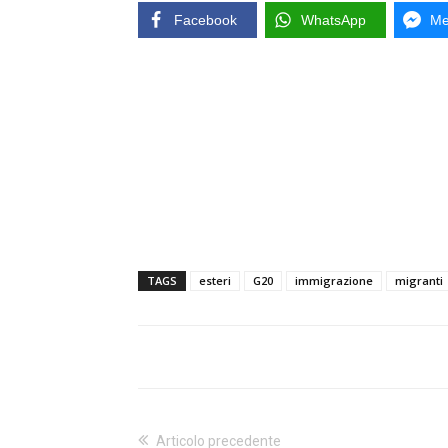
Facebook
WhatsApp
Me
TAGS
esteri
G20
immigrazione
migranti
Articolo precedente