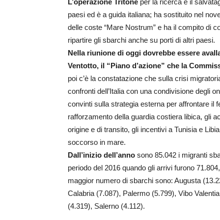
L’operazione Tritone
per la ricerca e il salvata
paesi ed è a guida italiana; ha sostituito nel n
delle coste “Mare Nostrum” e ha il compito di condu
ripartire gli sbarchi anche su porti di altri paesi.
Nella riunione di oggi dovrebbe essere avalla
Ventotto, il “Piano d’azione” che la Commi
poi c’è la constatazione che sulla crisi migratoria
confronti dell’Italia con una condivisione degli o
convinti sulla strategia esterna per affrontare il f
rafforzamento della guardia costiera libica, gli 
origine e di transito, gli incentivi a Tunisia e Lib
soccorso in mare.
Dall’inizio dell’anno
sono 85.042 i migranti sbar
periodo del 2016 quando gli arrivi furono 71.804, s
maggior numero di sbarchi sono: Augusta (13.22
Calabria (7.087), Palermo (5.799), Vibo Valenti
(4.319), Salerno (4.112).