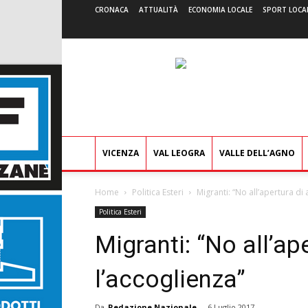
CRONACA
ATTUALITÀ
ECONOMIA LOCALE
SPORT LOCA
VICENZA
VAL LEOGRA
VALLE DELL’AGNO
Home
Politica Esteri
Migranti: “No allʼapertura di 
Politica Esteri
Migranti: “No allʼape
lʼaccoglienza”
Da
Redazione Nazionale
-
6 Luglio 2017