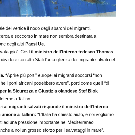
le del vertice il nodo degli sbarchi dei migranti.
i ricerca e soccorso in mare non sembra destinata a
ne degli altri
Paesi Ue.
alvataggio”. Così
il ministro dell’Interno tedesco Thomas
dividere con altri Stati l’accoglienza dei migranti salvati nel
a.
“Aprire più porti” europei ai migranti soccorsi “non
e i porti africani potrebbero avere”, porti come quelli “di
 per la Sicurezza e Giustizia olandese Stef Blok
Interno a Tallinn.
i ai migranti salvati risponde il ministro dell’Interno
iunione a Tallinn:
“L’Italia ha chiesto aiuto, e noi vogliamo
sti ad una pressione importante nel Mediterraneo
che a noi un grosso sforzo per i salvataggi in mare”.