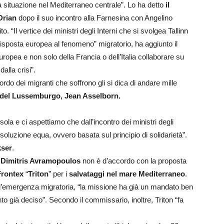
 situazione nel Mediterraneo centrale”. Lo ha detto
il
Drian
dopo il suo incontro alla Farnesina con Angelino
. “Il vertice dei ministri degli Interni che si svolgea Tallinn
isposta europea al fenomeno” migratorio, ha aggiunto il
uropea e non solo della Francia o dell’Italia collaborare su
lla crisi”.
ordo dei migranti che soffrono gli si dica di andare mille
ri del Lussemburgo, Jean Asselborn.
 sola e ci aspettiamo che dall’incontro dei ministri degli
a soluzione equa, ovvero basata sul principio di solidarietà”.
kser
.
 Dimitris Avramopoulos
non è d’accordo con la proposta
Frontex
“
Triton
” per i
salvataggi nel mare Mediterraneo
.
ull’emergenza migratoria, “la missione ha già un mandato ben
uanto già deciso”. Secondo il commissario, inoltre, Triton “fa