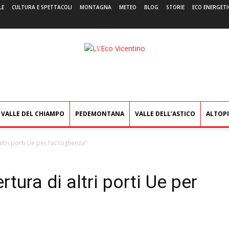
LE
CULTURA E SPETTACOLI
MONTAGNA
METEO
BLOG
STORIE
ECO ENERGETI
L'Eco
Vicentino
VALLE DEL CHIAMPO
PEDEMONTANA
VALLE DELL’ASTICO
ALTOP
altri porti Ue per lʼaccoglienza”
rtura di altri porti Ue per