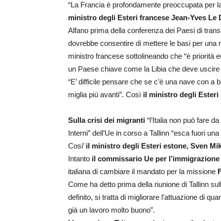
“La Francia è profondamente preoccupata per la
ministro degli Esteri francese Jean-Yves Le 
Alfano prima della conferenza dei Paesi di transito
dovrebbe consentire di mettere le basi per una r
ministro francese sottolineando che “è priorità e
un Paese chiave come la Libia che deve uscire da
“E’ difficile pensare che se c’è una nave con a b
miglia più avanti”. Così
il ministro degli Este
Sulla crisi dei migranti
“l’Italia non può fare da
Interni” dell’Ue in corso a Tallinn “esca fuori un
Cosi’
il ministro degli Esteri estone, Sven Mi
Intanto
il commissario Ue per l’immigrazione
italiana di cambiare il mandato per la missione
Come ha detto prima della riunione di Tallinn s
definito, si tratta di migliorare l’attuazione di q
già un lavoro molto buono”.