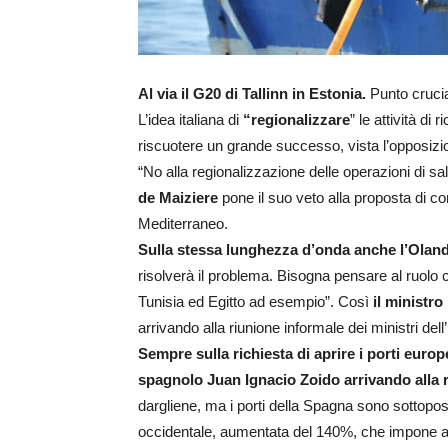
Al via il G20 di Tallinn in Estonia.
Punto crucia
L’idea italiana di
“regionalizzare
” le attività d
riscuotere un grande successo, vista l’opposizio
“No alla regionalizzazione delle operazioni di s
de Maiziere
pone il suo veto alla proposta di con
Mediterraneo.
Sulla stessa lunghezza d’onda anche l’Oland
risolverà il problema. Bisogna pensare al ruolo ch
Tunisia ed Egitto ad esempio”. Così
il ministro
arrivando alla riunione informale dei ministri dell’
Sempre sulla richiesta di aprire i porti europe
spagnolo Juan Ignacio Zoido arrivando alla r
dargliene, ma i porti della Spagna sono sottopo
occidentale, aumentata del 140%, che impone an