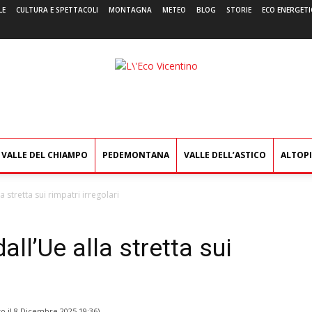
LE
CULTURA E SPETTACOLI
MONTAGNA
METEO
BLOG
STORIE
ECO ENERGETI
L'Eco
Vicentino
VALLE DEL CHIAMPO
PEDEMONTANA
VALLE DELL’ASTICO
ALTOP
la stretta sui rimpatri irregolari
dall’Ue alla stretta sui
o il
8 Dicembre 2025 19:36
)