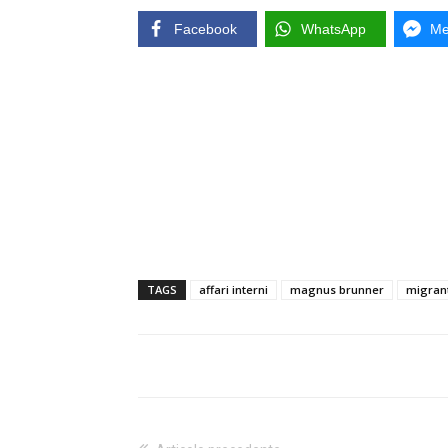
Facebook
WhatsApp
Me
TAGS
affari interni
magnus brunner
migrant