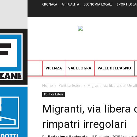
CRONACA
ATTUALITÀ
ECONOMIA LOCALE
SPORT LOCA
VICENZA
VAL LEOGRA
VALLE DELL’AGNO
Home
Politica Esteri
Migranti, via libera dall’Ue al
Politica Esteri
Migranti, via libera 
rimpatri irregolari
Da
Redazione Nazionale
-
8 Dicembre 2025
(aggiornat