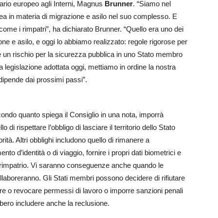
ario europeo agli Interni, Magnus
Brunner
. “Siamo nel
pea in materia di migrazione e asilo nel suo complesso. E
 come i rimpatri”, ha dichiarato Brunner. “Quello era uno dei
ne e asilo, e oggi lo abbiamo realizzato: regole rigorose per
 un rischio per la sicurezza pubblica in uno Stato membro
la legislazione adottata oggi, mettiamo in ordine la nostra
dipende dai prossimi passi”.
condo quanto spiega il Consiglio in una nota, imporrà
o di rispettare l’obbligo di lasciare il territorio dello Stato
ità. Altri obblighi includono quello di rimanere a
nto d’identità o di viaggio, fornire i propri dati biometrici e
 rimpatrio. Vi saranno conseguenze anche quando le
ollaboreranno. Gli Stati membri possono decidere di rifiutare
tare o revocare permessi di lavoro o imporre sanzioni penali
bero includere anche la reclusione.