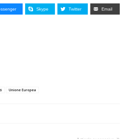
ssenger
Skype
Twitter
Email
i
Unione Europea