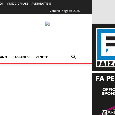
CO
VIDEOGIORNALE
AUDIONOTIZIE
venerdì 7 agosto 2026
IANO
BASSANESE
VENETO