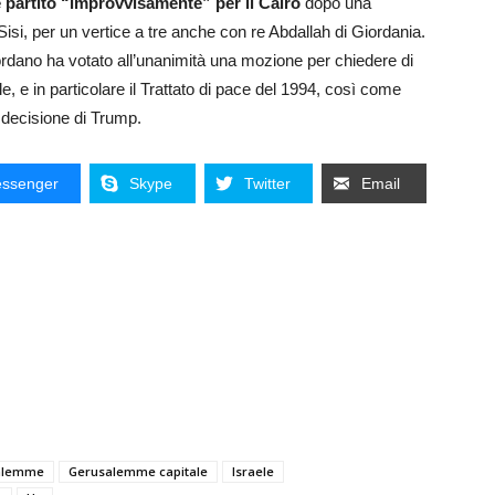
è partito “improvvisamente” per il Cairo
dopo una
isi, per un vertice a tre anche con re Abdallah di Giordania.
rdano ha votato all’unanimità una mozione per chiedere di
ele, e in particolare il Trattato di pace del 1994, così come
la decisione di Trump.
ssenger
Skype
Twitter
Email
alemme
Gerusalemme capitale
Israele