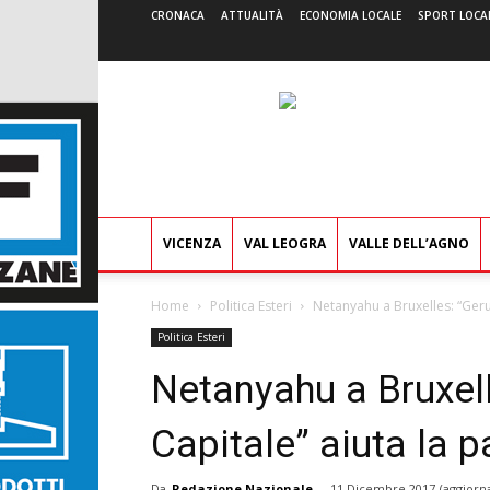
CRONACA
ATTUALITÀ
ECONOMIA LOCALE
SPORT LOCA
VICENZA
VAL LEOGRA
VALLE DELL’AGNO
Home
Politica Esteri
Netanyahu a Bruxelles: “Ger
Politica Esteri
Netanyahu a Bruxel
Capitale” aiuta la 
Da
Redazione Nazionale
-
11 Dicembre 2017
(aggiorn