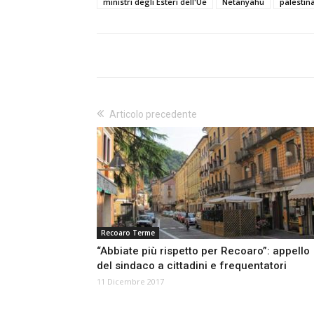
ministri degli Esteri dell'Ue
Netanyahu
palestin
Articolo precedente
Recoaro Terme
“Abbiate più rispetto per Recoaro”: appello
del sindaco a cittadini e frequentatori
11 Dicembre 2017