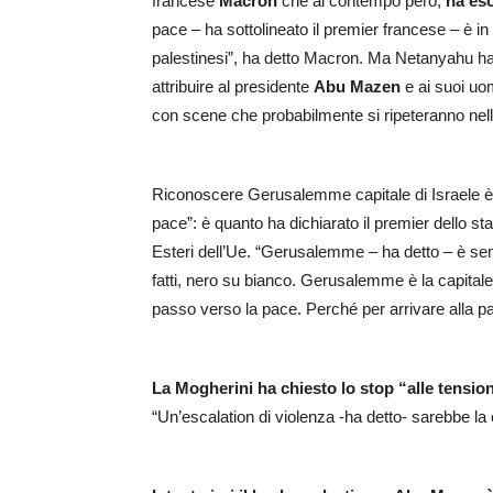
francese
Macron
che al contempo però,
ha eso
pace – ha sottolineato il premier francese – è i
palestinesi”, ha detto Macron. Ma Netanyahu ha r
attribuire al presidente
Abu Mazen
e ai suoi uo
con scene che probabilmente si ripeteranno nel
Riconoscere Gerusalemme capitale di Israele è 
pace”: è quanto ha dichiarato il premier dello sta
Esteri dell’Ue. “Gerusalemme – ha detto – è sem
fatti, nero su bianco. Gerusalemme è la capitale
passo verso la pace. Perché per arrivare alla pa
La Mogherini ha chiesto lo stop “alle tension
“Un’escalation di violenza -ha detto- sarebbe la