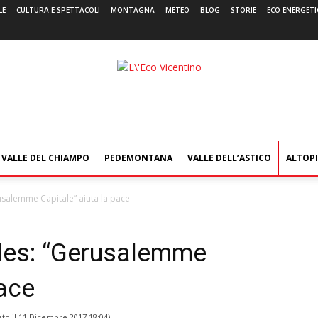
LE
CULTURA E SPETTACOLI
MONTAGNA
METEO
BLOG
STORIE
ECO ENERGETI
L'Eco
Vicentino
VALLE DEL CHIAMPO
PEDEMONTANA
VALLE DELL’ASTICO
ALTOP
usalemme Capitale” aiuta la pace
les: “Gerusalemme
pace
ato il
11 Dicembre 2017 18:04
)