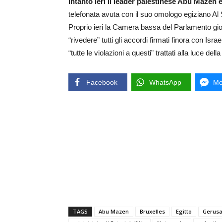
Intanto ieri il leader palestinese Abu Mazen 
telefonata avuta con il suo omologo egiziano Al S
Proprio ieri la Camera bassa del Parlamento gio
“rivedere” tutti gli accordi firmati finora con Isra
“tutte le violazioni a questi” trattati alla luce del
Facebook
WhatsApp
Me
TAGS
Abu Mazen
Bruxelles
Egitto
Gerus