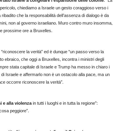
rtato Israele a congelare l’espansione delle colonie
. “La
n pericolo, chiediamo a Israele un gesto coraggioso verso i
ibadito che la responsabilità dell’assenza di dialogo è da
mini, non al governo israeliano. Muro contro muro insomma,
le prossime ore a Bruxelles.
“riconoscere la verità” ed è dunque “un passo verso la
to ebraico, che oggi a Bruxelles, incontra i ministri degli
pre stata capitale di Israele e Trump ha messo in chiaro i
 di Israele e affermarlo non è un ostacolo alla pace, ma un
ce occorre riconoscere la verità”.
i e alla violenza
in tutti i luoghi e in tutta la regione”:
 cosa peggiore”.