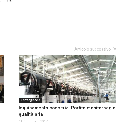
a
Ue
Articolo successivo
Zermeghedo
Inquinamento concerie. Partito monitoraggio
qualità aria
11 Dicembre 2017