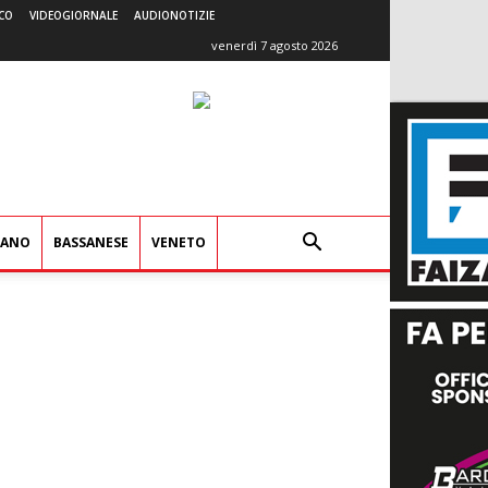
CO
VIDEOGIORNALE
AUDIONOTIZIE
venerdì 7 agosto 2026
IANO
BASSANESE
VENETO