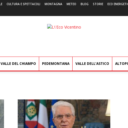
LE
CULTURA E SPETTACOLI
MONTAGNA
METEO
BLOG
STORIE
ECO ENERGETI
L'Eco
Vicentino
VALLE DEL CHIAMPO
PEDEMONTANA
VALLE DELL’ASTICO
ALTOP