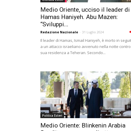
Medio Oriente, ucciso il leader di
Hamas Haniyeh. Abu Mazen:
“Sviluppi...
Redazione Nazionale
-
31 Luglio 2024
Il leader di Hamas, Ismail Haniyeh, è morto in segui
a un attacco israeliano avvenuto nella notte contro
sua residenza a Teheran. Secondo...
Politica Esteri
Medio Oriente: Blinkenin Arabia