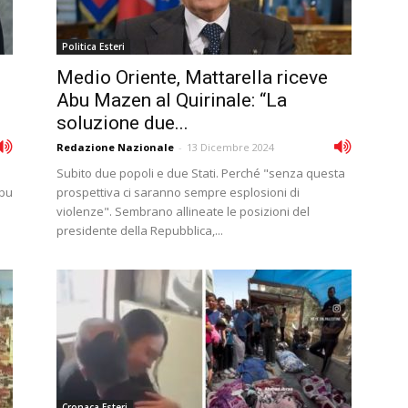
Politica Esteri
Medio Oriente, Mattarella riceve
Abu Mazen al Quirinale: “La
soluzione due...
Redazione Nazionale
-
13 Dicembre 2024
Subito due popoli e due Stati. Perché "senza questa
Abu
prospettiva ci saranno sempre esplosioni di
e
violenze". Sembrano allineate le posizioni del
presidente della Repubblica,...
Cronaca Esteri