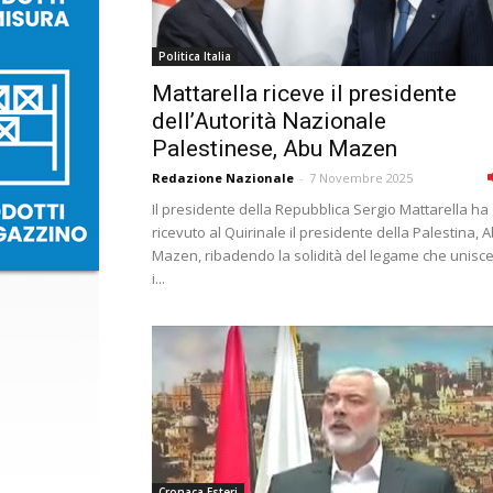
Politica Italia
Mattarella riceve il presidente
dell’Autorità Nazionale
Palestinese, Abu Mazen
Redazione Nazionale
-
7 Novembre 2025
Il presidente della Repubblica Sergio Mattarella ha
ricevuto al Quirinale il presidente della Palestina, 
Mazen, ribadendo la solidità del legame che unisc
i...
Cronaca Esteri