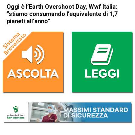
Oggi è l’Earth Overshoot Day, Wwf Italia:
“stiamo consumando l’equivalente di 1,7
pianeti all’anno”
Home
Politica Esteri
Politica Esteri
Oggi è l’Earth Overshoot Day,
Wwf Italia: “stiamo
consumando l’equivalente di
1,7 pianeti all’anno”
Da
Redazione Nazionale
1 Agosto 2024
(aggiornato il
1 Agosto 2024 16:50
)