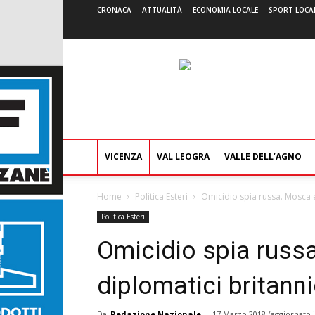
CRONACA
ATTUALITÀ
ECONOMIA LOCALE
SPORT LOCA
VICENZA
VAL LEOGRA
VALLE DELL’AGNO
Home
Politica Esteri
Omicidio spia russa. Mosca e
Politica Esteri
Omicidio spia russ
diplomatici britanni
Da
Redazione Nazionale
-
17 Marzo 2018
(aggiornato 