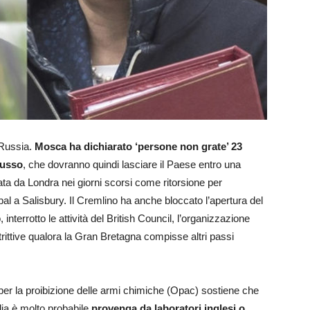
 Russia.
Mosca ha dichiarato ‘persone non grate’ 23
 russo
, che dovranno quindi lasciare il Paese entro una
ta da Londra nei giorni scorsi come ritorsione per
al a Salisbury. Il Cremlino ha anche bloccato l’apertura del
nterrotto le attività del British Council, l’organizzazione
strittive qualora la Gran Bretagna compisse altri passi
 per la proibizione delle armi chimiche (Opac) sostiene che
glia è molto probabile
provenga da laboratori inglesi o