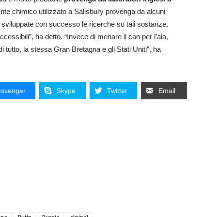
nte chimico utilizzato a Salisbury provenga da alcuni
e sviluppate con successo le ricerche su tali sostanze,
ssibili”, ha detto. “Invece di menare il can per l’aia,
tutto, la stessa Gran Bretagna e gli Stati Uniti”, ha
ssenger
Skype
Twitter
Email
gna
Putin
Russia
skripal