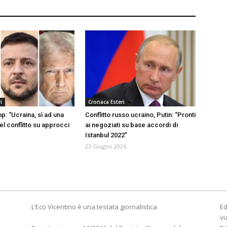
i
Cronaca Esteri
p: “Ucraina, sì ad una
Conflitto russo ucraino, Putin: “Pronti
el conflitto su approcci
ai negoziati su base accordi di
Istanbul 2022”
23 Giugno 2026
L’Eco Vicentino è una testata giornalistica
Ed
vi