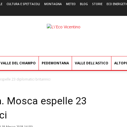
LE
CULTURA E SPETTACOLI
MONTAGNA
METEO
BLOG
STORIE
ECO ENERGETI
L'Eco
Vicentino
VALLE DEL CHIAMPO
PEDEMONTANA
VALLE DELL’ASTICO
ALTOP
spelle 23 diplomatici britannici
a. Mosca espelle 23
ci
il
18 Marzo 2018 14:55
)