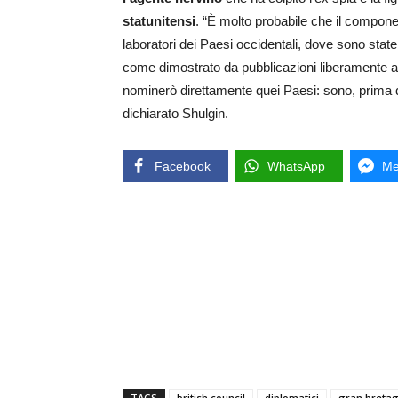
statunitensi
. “È molto probabile che il compone
laboratori dei Paesi occidentali, dove sono stat
come dimostrato da pubblicazioni liberamente acce
nominerò direttamente quei Paesi: sono, prima di 
dichiarato Shulgin.
Facebook
WhatsApp
Me
TAGS
british council
diplomatici
gran breta