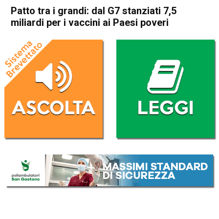
Patto tra i grandi: dal G7 stanziati 7,5
miliardi per i vaccini ai Paesi poveri
Home
Politica Esteri
Politica Esteri
Patto tra i grandi: dal G7
stanziati 7,5 miliardi per i
vaccini ai Paesi poveri
Da
Redazione Nazionale
20 Febbraio 2021
(aggiornato il
20 Febbraio 2021 15:04
)
ASCOLTA L'AUDIO