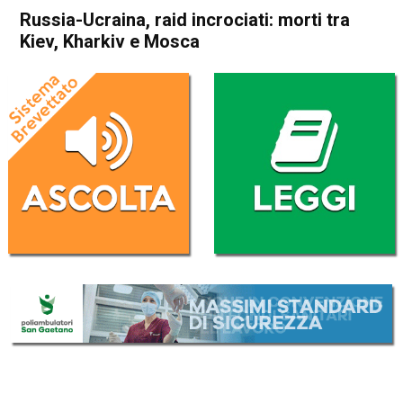
Russia-Ucraina, raid incrociati: morti tra
Kiev, Kharkiv e Mosca
Home
Politica Esteri
Politica Esteri
Russia-Ucraina, raid
incrociati: morti tra Kiev,
Kharkiv e Mosca
Da
Redazione Nazionale
15 Giugno 2026
(aggiornato il
16 Giugno 2026 12:08
)
ASCOLTA L'AUDIO