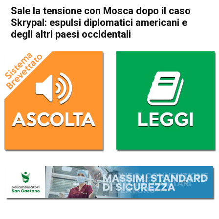
Sale la tensione con Mosca dopo il caso
Skrypal: espulsi diplomatici americani e
degli altri paesi occidentali
Home
Politica Esteri
Politica Esteri
Sale la tensione con Mosca
dopo il caso Skrypal: espulsi
diplomatici americani e degli
altri paesi occidentali
Da
Redazione Nazionale
30 Marzo 2018
(aggiornato il
31 Marzo 2018 9:35
)