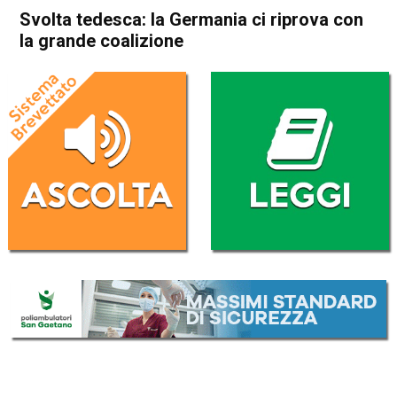
Svolta tedesca: la Germania ci riprova con
la grande coalizione
Home
Politica Esteri
Politica Esteri
Svolta tedesca: la Germania
ci riprova con la grande
coalizione
Da
Redazione Nazionale
12 Gennaio 2018
(aggiornato il
12 Gennaio 2018 16:03
)
ASCOLTA L'AUDIO