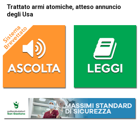
Trattato armi atomiche, atteso annuncio
degli Usa
Home
Politica Esteri
Politica Esteri
Trattato armi atomiche,
atteso annuncio degli Usa
Da
Redazione Nazionale
1 Febbraio 2019
(aggiornato il
1 Febbraio 2019 15:00
)
ASCOLTA L'AUDIO
Lettore
00:00
00:00