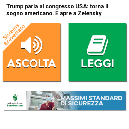
Trump parla al congresso USA: torna il
sogno americano. E apre a Zelensky
Home
Politica Esteri
Politica Esteri
Trump parla al congresso
USA: torna il sogno
americano. E apre a Zelensky
Da
Redazione Nazionale
5 Marzo 2025
(aggiornato il
5 Marzo 2025 8:34
)
ASCOLTA L'AUDIO