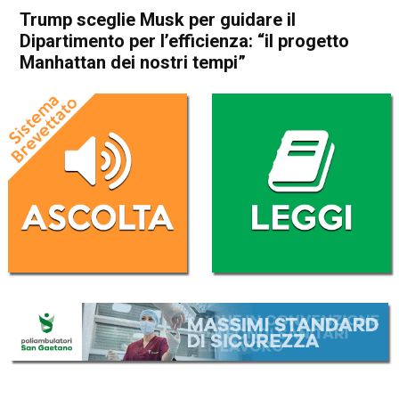
Trump sceglie Musk per guidare il
Dipartimento per l’efficienza: “il progetto
Manhattan dei nostri tempi”
Home
Politica Esteri
Politica Esteri
Trump sceglie Musk per
guidare il Dipartimento per
l’efficienza: “il progetto
Manhattan dei nostri tempi”
Da
Redazione Nazionale
13 Novembre 2024
(aggiornato il
13 Novembre 2024 14:29
)