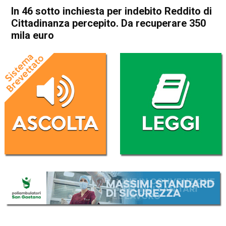
In 46 sotto inchiesta per indebito Reddito di
Cittadinanza percepito. Da recuperare 350
mila euro
Home
Vicenza
Cronaca
In Evidenza
Vicenza
In 46 sotto inchiesta per
indebito Reddito di
Cittadinanza percepito. Da
recuperare 350 mila euro
Da
Omar Dal Maso
13 Novembre 2024
(aggiornato il
13 Novembre 2024 15:33
)