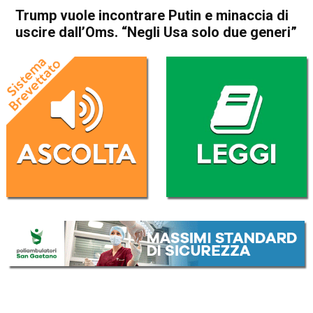
Trump vuole incontrare Putin e minaccia di
uscire dall’Oms. “Negli Usa solo due generi”
Home
Politica Esteri
Politica Esteri
Trump vuole incontrare Putin
e minaccia di uscire
dall’Oms. “Negli Usa solo due
generi”
Da
Redazione Nazionale
23 Dicembre 2024
(aggiornato il
23 Dicembre 2024 16:37
)