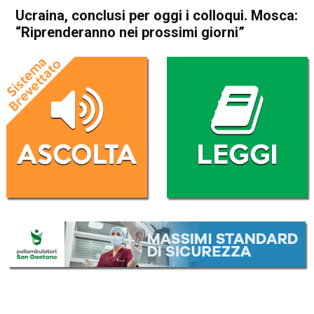
Ucraina, conclusi per oggi i colloqui. Mosca:
“Riprenderanno nei prossimi giorni”
Home
Politica Esteri
Politica Esteri
Ucraina, conclusi per oggi i
colloqui. Mosca:
“Riprenderanno nei prossimi
giorni”
Da
Redazione Nazionale
28 Febbraio 2022
(aggiornato il
1 Marzo 2022 8:17
)