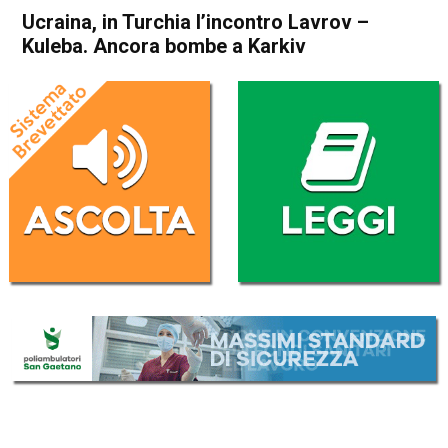
Ucraina, in Turchia l’incontro Lavrov –
Kuleba. Ancora bombe a Karkiv
Home
Politica Esteri
Politica Esteri
Ucraina, in Turchia l’incontro
Lavrov – Kuleba. Ancora
bombe a Karkiv
Da
Redazione Nazionale
10 Marzo 2022
(aggiornato il
10 Marzo 2022 10:29
)
ASCOLTA L'AUDIO