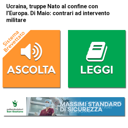
Ucraina, truppe Nato al confine con
l’Europa. Di Maio: contrari ad intervento
militare
Home
Politica Esteri
Politica Esteri
Ucraina, truppe Nato al
confine con l’Europa. Di
Maio: contrari ad intervento
militare
Da
Redazione Nazionale
10 Aprile 2022
(aggiornato il
10 Aprile 2022 16:23
)