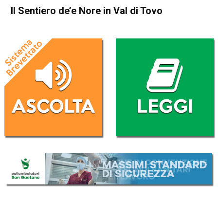
Il Sentiero de’e Nore in Val di Tovo
Home
Esplorare il Vicentino
Thiene
Arsiero
Blog
Esplorare il Vicentino
In Evidenza
Il Sentiero de’e Nore in Val di
Tovo
Da
Mirko Cocco
10 Aprile 2022
(aggiornato il
10 Aprile 2022 16:19
)
ASCOLTA L'AUDIO
Lettore
00:00
00:00