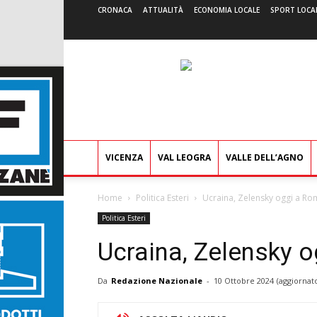
CRONACA
ATTUALITÀ
ECONOMIA LOCALE
SPORT LOCA
VICENZA
VAL LEOGRA
VALLE DELL’AGNO
Home
Politica Esteri
Ucraina, Zelensky oggi a Ro
Politica Esteri
Ucraina, Zelensky 
Da
Redazione Nazionale
-
10 Ottobre 2024
(aggiornato