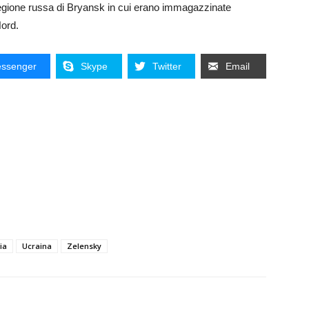
 regione russa di Bryansk in cui erano immagazzinate
Nord.
ssenger
Skype
Twitter
Email
ia
Ucraina
Zelensky