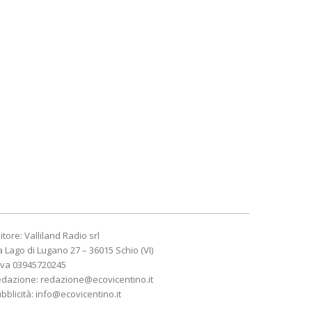
itore: Valliland Radio srl
a Lago di Lugano 27 – 36015 Schio (VI)
Iva 03945720245
edazione:
redazione@ecovicentino.it
bblicità:
info@ecovicentino.it