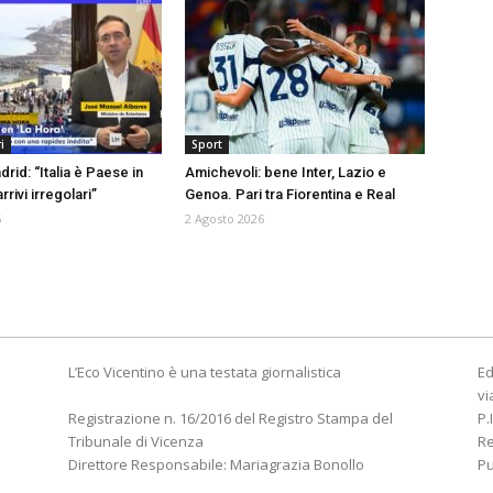
i
Sport
drid: “Italia è Paese in
Amichevoli: bene Inter, Lazio e
rrivi irregolari”
Genoa. Pari tra Fiorentina e Real
6
2 Agosto 2026
L’Eco Vicentino è una testata giornalistica
Ed
vi
Registrazione n. 16/2016 del Registro Stampa del
P.
Tribunale di Vicenza
R
Direttore Responsabile: Mariagrazia Bonollo
Pu