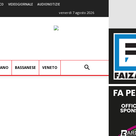
CO
VIDEOGIORNALE
AUDIONOTIZIE
venerdì 7 agosto 2026
IANO
BASSANESE
VENETO