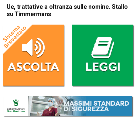
Ue, trattative a oltranza sulle nomine. Stallo
su Timmermans
Home
Politica Esteri
Politica Esteri
Ue, trattative a oltranza sulle
nomine. Stallo su
Timmermans
Da
Redazione Nazionale
1 Luglio 2019
(aggiornato il
1 Luglio 2019 13:43
)
ASCOLTA L'AUDIO