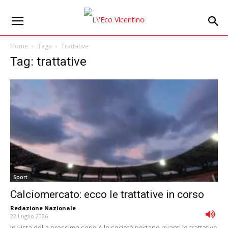
Home
Tags
Trattative
Tag: trattative
Sport
Calciomercato: ecco le trattative in corso
Redazione Nazionale
-
22 Luglio 2026
In vista della prossima serie A le società portano avanti le trattative