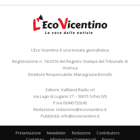
L’Eco Vicentino è una testata giornalistica
Registrazione n. 16/2016 del Registro Stampa del Tribunale di
Vicenza
Direttore Responsabile: Mariagrazia Bonollo
Editore: Valliland Radio srl
via Lago di Lugano 27 – 36015 Schio (VI)
P.Iva 03945720245
Redazione:
redazione@ecovicentino.it
Pubblicità:
info@ecovicentino.it
Presentazione
Newsletter
Redazione
Contributors
Contattaci
Informazioni Commerciali
Privacy