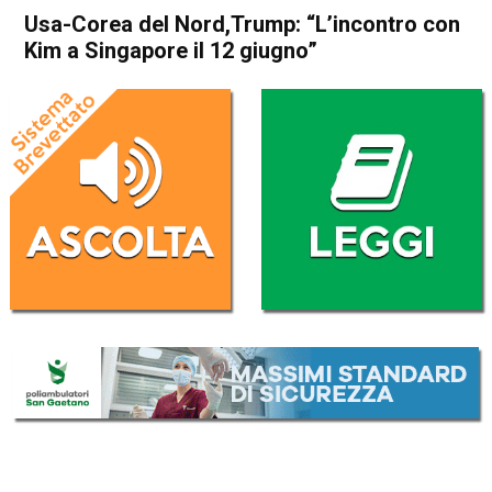
Usa-Corea del Nord,Trump: “L’incontro con
Kim a Singapore il 12 giugno”
Home
Politica Esteri
Politica Esteri
Usa-Corea del Nord,Trump:
“L’incontro con Kim a
Singapore il 12 giugno”
Da
Redazione Nazionale
11 Maggio 2018
(aggiornato il
11 Maggio 2018 13:55
)
ASCOLTA L'AUDIO