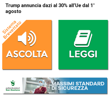
Trump annuncia dazi al 30% all’Ue dal 1°
agosto
Home
Economia Esteri
Economia Esteri
Trump annuncia dazi al 30%
all’Ue dal 1° agosto
Da
Redazione Nazionale
12 Luglio 2025
(aggiornato il
13 Luglio 2025 1:00
)
ASCOLTA L'AUDIO
Lettore
00:00
00:00