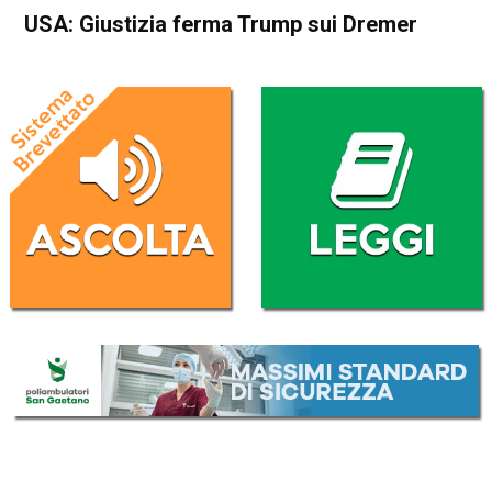
USA: Giustizia ferma Trump sui Dremer
Home
Politica Esteri
Politica Esteri
USA: Giustizia ferma Trump
sui Dremer
Da
Redazione Nazionale
10 Gennaio 2018
(aggiornato il
11 Gennaio 2018 0:04
)
ASCOLTA L'AUDIO
Lettore
00:00
00:00