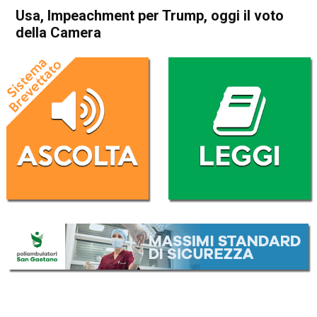
Usa, Impeachment per Trump, oggi il voto
della Camera
Home
Politica Esteri
Politica Esteri
Usa, Impeachment per
Trump, oggi il voto della
Camera
Da
Redazione Nazionale
12 Gennaio 2021
(aggiornato il
12 Gennaio 2021 19:38
)
ASCOLTA L'AUDIO