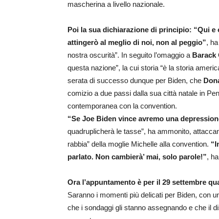
mascherina a livello nazionale.
Poi la sua dichiarazione di principio: “Qui e 
attingerò al meglio di noi, non al peggio”
, ha
nostra oscurità”. In seguito l’omaggio a
Barack
questa nazione”, la cui storia “è la storia ameri
serata di successo dunque per Biden, che
Don
comizio a due passi dalla sua città natale in Pe
contemporanea con la convention.
“Se Joe Biden vince avremo una depressio
quadruplicherà le tasse”, ha ammonito, attacca
rabbia” della moglie Michelle alla convention.
“I
parlato. Non cambierà’ mai, solo parole!”
, ha
Ora l’appuntamento è per il 29 settembre quan
Saranno i momenti più delicati per Biden, con u
che i sondaggi gli stanno assegnando e che il di