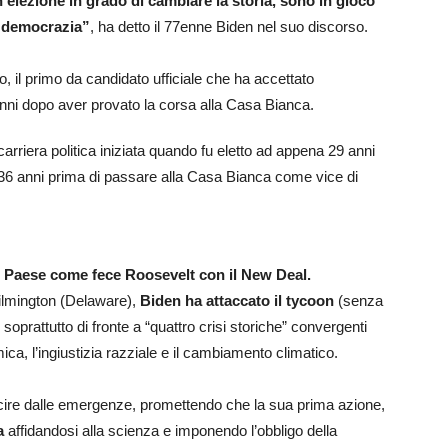
’elezione in grado di cambiare la storia, sono in gioco
la democrazia”
, ha detto il 77enne Biden nel suo discorso.
co, il primo da candidato ufficiale che ha accettato
anni dopo aver provato la corsa alla Casa Bianca.
arriera politica iniziata quando fu eletto ad appena 29 anni
36 anni prima di passare alla Casa Bianca come vice di
il Paese come fece Roosevelt con il New Deal.
ilmington (Delaware),
Biden ha attaccato il tycoon
(senza
 soprattutto di fronte a “quattro crisi storiche” convergenti
a, l’ingiustizia razziale e il cambiamento climatico.
cire dalle emergenze, promettendo che la sua prima azione,
a
affidandosi alla scienza e imponendo l’obbligo della