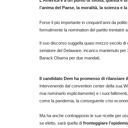
L’America è a un punto di svolta, questa è un
l’anima del Paese, la moralità, la scienza e 
Forse il più importante in cinquant’anni da politi
formalmente la nomination del partito trentatré 
Il suo discorso suggella quasi mezzo secolo di c
senatore del Delaware, incarico mantenuto per 
Barack Obama per due mandati.
Il candidato Dem ha promesso di rilanciare 
Intervenendo dal convention center della sua W
mai nominarlo esplicitamente) e i suoi fallimenti,
come la pandemia, la conseguente crisi economic
Ma ha anche contrapposto le sue ricette per us
se eletto, sarà quella di
fronteggiare l’epidemi