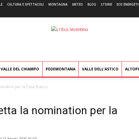
LE
CULTURA E SPETTACOLI
MONTAGNA
METEO
BLOG
STORIE
ECO ENERGETI
L'Eco
Vicentino
VALLE DEL CHIAMPO
PEDEMONTANA
VALLE DELL’ASTICO
ALTOP
mination per la Casa Bianca
tta la nomination per la
il
21 Agosto 2020 10:22
)