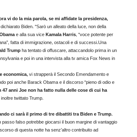
ora vi do la mia parola, se mi affidate la presidenza,
 dichiarato Biden. “Sarò un alleato della luce, non della
 Obama
e alla sua vice
Kamala Harris
, “voce potente per
cana”, fatta di immigrazione, ostacoli e di successi.Una
ald Trump
ha tentato di offuscare, attaccandolo prima in un
nnsylvania e poi in una intervista alla tv amica Fox News in
ne economica,
vi strapperà il Secondo Emendamento e
ndo poi anche Barack Obama e il discorso “pieno di odio e
n 47 anni Joe non ha fatto nulla delle cose di cui ha
 inoltre twittato Trump.
do ci sarà il primo di tre dibattiti tra Biden e Trump.
n passo falso potrebbe giocarsi il buon margine di vantaggio
scorso di questa notte ha senz’altro contribuito ad