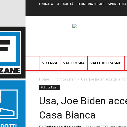
CRONACA
ATTUALITÀ
ECONOMIA LOCALE
SPORT LOCA
VICENZA
VAL LEOGRA
VALLE DELL’AGNO
Home
Politica Esteri
Usa, Joe Biden accetta la no
Politica Esteri
Usa, Joe Biden acce
Casa Bianca
Da
Redazione Nazionale
-
21 Agosto 2020
(aggiornato 