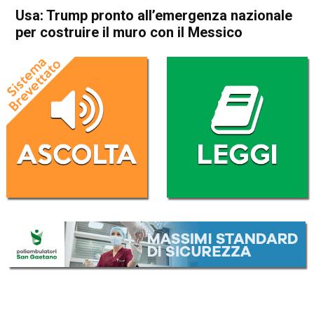
Usa: Trump pronto all’emergenza nazionale
per costruire il muro con il Messico
Home
Politica Esteri
Politica Esteri
Usa: Trump pronto
all’emergenza nazionale per
costruire il muro con il
Messico
Da
Redazione Nazionale
11 Gennaio 2019
(aggiornato il
11 Gennaio 2019 13:21
)