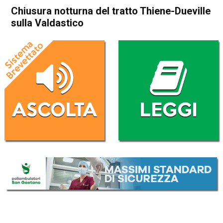
Chiusura notturna del tratto Thiene-Dueville
sulla Valdastico
Home
Attualità
Attualità
Vicenza
Dueville
In Evidenza
Thiene
Chiusura notturna del tratto
Thiene-Dueville sulla
Valdastico
Da
Omar Dal Maso
11 Gennaio 2019
(aggiornato il
11 Gennaio 2019 13:30
)
ASCOLTA L'AUDIO